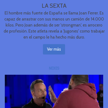
LA SEXTA
El hombre más fuerte de España se llama Joan Ferrer. Es
capaz de arrastrar con sus manos un camión de 14.000
kilos. Pero Joan además de ser 'strongman', es arrocero
de profesión. Este atleta revela a 'Jugones' como trabajar
en el campo le ha hecho más duro.
Ver más
NEXES