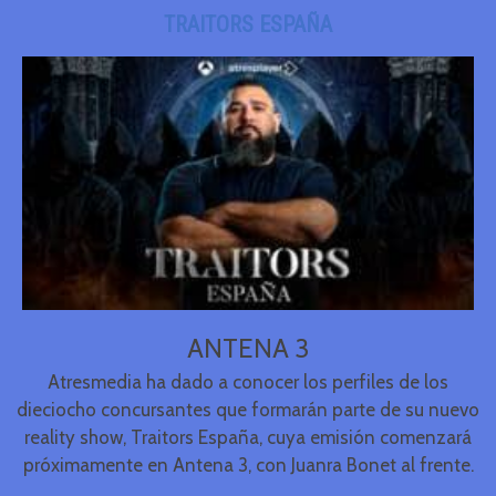
TRAITORS ESPAÑA
ANTENA 3
Atresmedia ha dado a conocer los perfiles de los
dieciocho concursantes que formarán parte de su nuevo
reality show, Traitors España, cuya emisión comenzará
próximamente en Antena 3, con Juanra Bonet al frente.